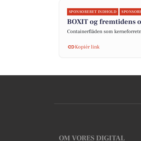
SPONSORERET INDHOLD
SPONSOR
BOXIT og fremtidens 
Containerflåden som kerneforret
Kopiér link
OM VORES DIGITAL