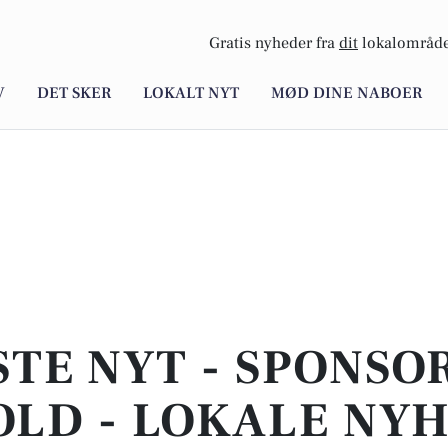
Gratis nyheder fra
dit
lokalområde
V
DET SKER
LOKALT NYT
MØD DINE NABOER
STE NYT - SPONSO
LD - LOKALE NY