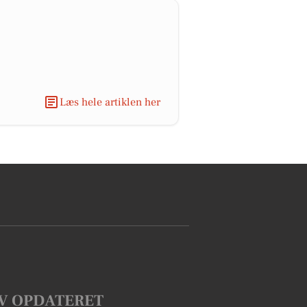
Læs hele artiklen her
V OPDATERET