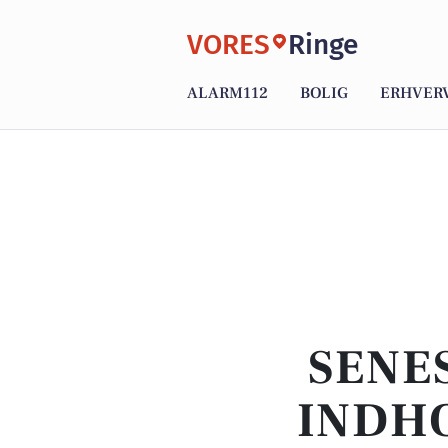
VORES
Ringe
ALARM112
BOLIG
ERHVER
SENE
INDHO