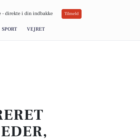
 -
direkte i din indbakke
Tilmeld
SPORT
VEJRET
RERET
HEDER,