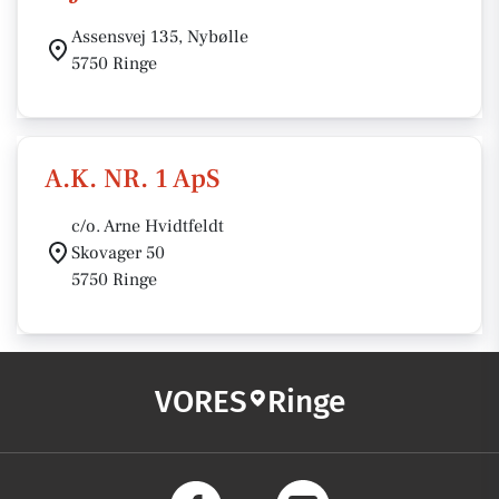
Assensvej 135, Nybølle
5750 Ringe
A.K. NR. 1 ApS
c/o. Arne Hvidtfeldt
Skovager 50
5750 Ringe
VORES
Ringe