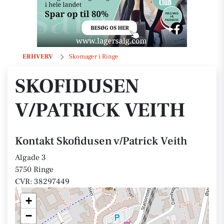
Skofidusen v/Patrick Veith
ERHVERV
Skomager i Ringe
SKOFIDUSEN
V/PATRICK VEITH
Kontakt Skofidusen v/Patrick Veith
Algade 3
5750 Ringe
CVR: 38297449
+
−