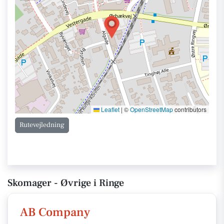
Leaflet
|
©
OpenStreetMap
contributors
Rutevejledning
Skomager - Øvrige i Ringe
AB Company