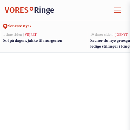
VORES
Ringe
Seneste nyt ›
1 time siden |
VEJRET
19 timer siden |
JOBNYT
Sol på dagen, jakke til morgenen
Savner du nye græsga
ledige stillinger i Ri