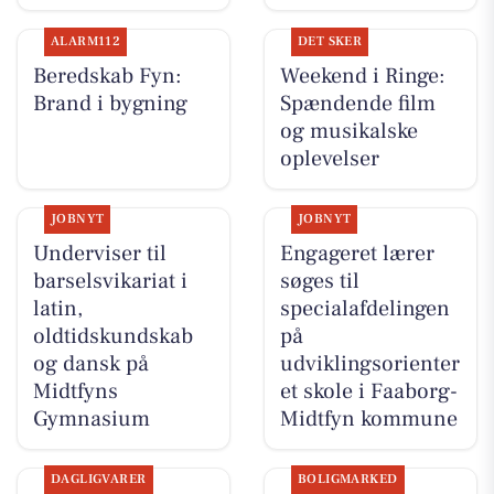
ALARM112
DET SKER
Beredskab Fyn:
Weekend i Ringe:
Brand i bygning
Spændende film
og musikalske
oplevelser
JOBNYT
JOBNYT
Underviser til
Engageret lærer
barselsvikariat i
søges til
latin,
specialafdelingen
oldtidskundskab
på
og dansk på
udviklingsorienter
Midtfyns
et skole i Faaborg-
Gymnasium
Midtfyn kommune
DAGLIGVARER
BOLIGMARKED