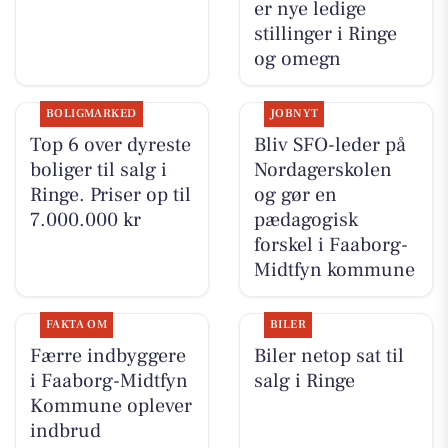
er nye ledige
stillinger i Ringe
og omegn
BOLIGMARKED
JOBNYT
Top 6 over dyreste
Bliv SFO-leder på
boliger til salg i
Nordagerskolen
Ringe. Priser op til
og gør en
7.000.000 kr
pædagogisk
forskel i Faaborg-
Midtfyn kommune
FAKTA OM
BILER
Færre indbyggere
Biler netop sat til
i Faaborg-Midtfyn
salg i Ringe
Kommune oplever
indbrud