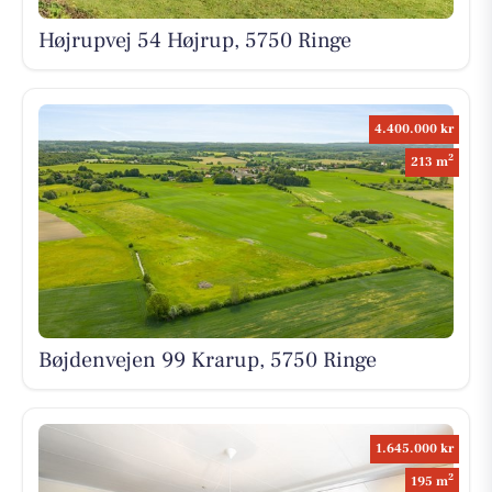
Højrupvej 54 Højrup, 5750 Ringe
4.400.000 kr
2
213 m
Bøjdenvejen 99 Krarup, 5750 Ringe
1.645.000 kr
2
195 m