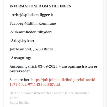
INFORMATIONER OM STILLINGEN:
- Arbejdspladsen ligger i:
Faaborg-Midtfyn Kommune
-Virksomheden tilbyder:
-Arbejdsgiver:
JobTeam Syd, , 5750 Ringe
-Ansøgning:
Ansøgningsfrist: 03-09-2025;
- ansøgningsfristen er
overskredet
Se mere her:
https://job.jobnet.dk/find-job/b51aa4fd-
1a71-40c2-9711-f33bef857cdd
Data er automatisk hentet fra eksterne kilder, herunder
JobNet.
Kilde: JobNet