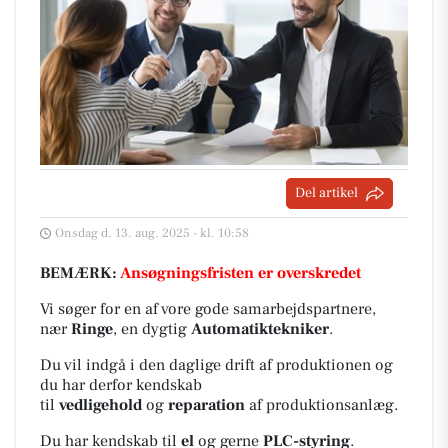
Del artikel
Onsdag d. 13. aug. 2025 - kl. 10:58
BEMÆRK:
Ansøgningsfristen er overskredet
Vi søger for en af vore gode samarbejdspartnere,
nær
Ringe
, en dygtig
Automatiktekniker
.
Du vil indgå i den daglige drift af produktionen og
du har derfor kendskab
til
vedligehold
og
reparation
af produktionsanlæg.
Du har kendskab til
el
og gerne
PLC-styring
.