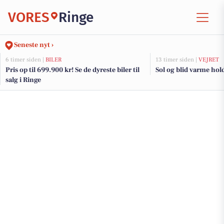
VORES
Ringe
Seneste nyt ›
6 timer siden |
BILER
13 timer siden |
VEJRET
Pris op til 699.900 kr! Se de dyreste biler til
Sol og blid varme hol
salg i Ringe