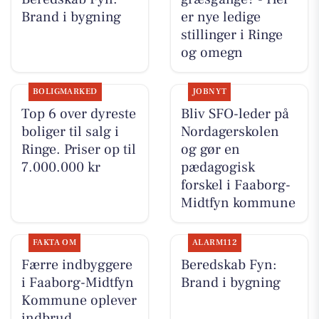
Brand i bygning
er nye ledige
stillinger i Ringe
og omegn
BOLIGMARKED
JOBNYT
Top 6 over dyreste
Bliv SFO-leder på
boliger til salg i
Nordagerskolen
Ringe. Priser op til
og gør en
7.000.000 kr
pædagogisk
forskel i Faaborg-
Midtfyn kommune
FAKTA OM
ALARM112
Færre indbyggere
Beredskab Fyn:
i Faaborg-Midtfyn
Brand i bygning
Kommune oplever
indbrud