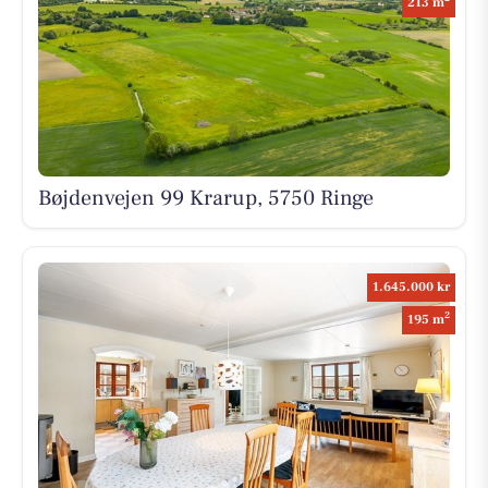
213 m
Bøjdenvejen 99 Krarup, 5750 Ringe
1.645.000 kr
2
195 m