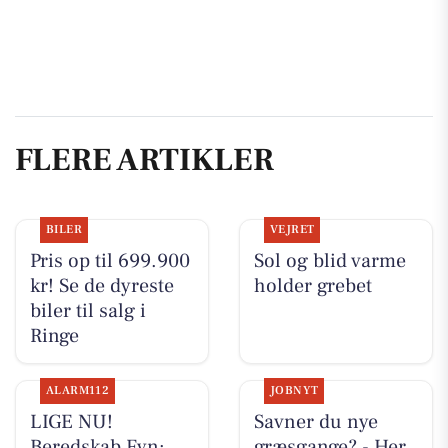
FLERE ARTIKLER
BILER
VEJRET
Pris op til 699.900
Sol og blid varme
kr! Se de dyreste
holder grebet
biler til salg i
Ringe
ALARM112
JOBNYT
LIGE NU!
Savner du nye
Beredskab Fyn:
græsgange? - Her