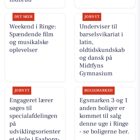
DET SKER
JOBNYT
Weekend i Ringe:
Underviser til
Spændende film
barselsvikariat i
og musikalske
latin,
oplevelser
oldtidskundskab
og dansk på
Midtfyns
Gymnasium
JOBNYT
BOLIGMARKED
Engageret lærer
Egsmarken 3 og 1
søges til
anden boliger er
specialafdelingen
kommet til salg
på
denne uge i Ringe
udviklingsorienter
- se boligerne her.
et skole i Faaborg-