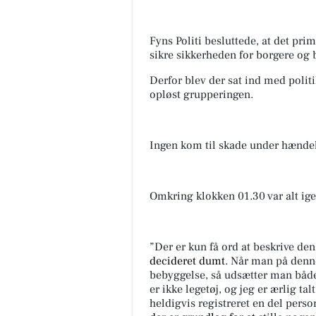
Fyns Politi besluttede, at det pri
sikre sikkerheden for borgere og 
Derfor blev der sat ind med politih
opløst grupperingen.
Ingen kom til skade under hændels
Omkring klokken 01.30 var alt igen
”Der er kun få ord at beskrive den
decideret dumt
. Når man på denn
bebyggelse, så udsætter man både
er ikke legetøj, og jeg er ærlig tal
heldigvis registreret en del person