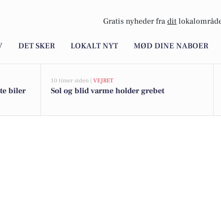
Gratis nyheder fra
dit
lokalområde
V
DET SKER
LOKALT NYT
MØD DINE NABOER
10 timer siden |
VEJRET
te biler
Sol og blid varme holder grebet