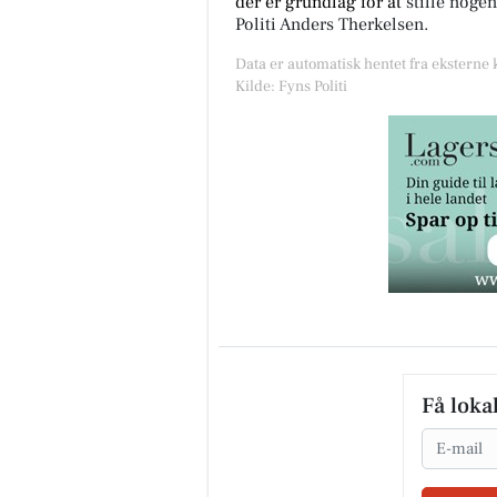
der er grundlag for at
stille nogen
Politi Anders Therkelsen.
Data er automatisk hentet fra eksterne 
Kilde: Fyns Politi
Få loka
Email