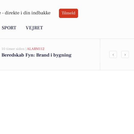
 -
direkte i din indbakke
Tilmeld
SPORT
VEJRET
10 timer siden |
ALARM112
21 timer siden |
A
‹
›
Beredskab Fyn: Brand i bygning
Beredskab F