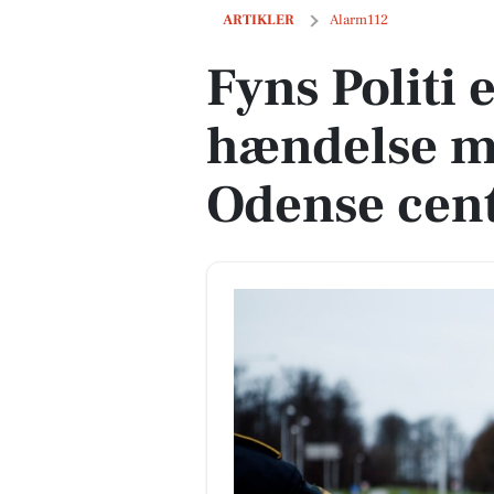
Fyns Politi efterforsker hændelse med
ARTIKLER
Alarm112
Fyns Politi 
hændelse me
Odense cen