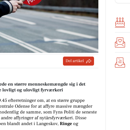
Del artikel
ede en større menneskemængde sig i det
 lovligt og ulovligt fyrværkeri
9.45 efterretninger om, at en større gruppe
 centrale Odense for at affyre massive mængder
rmodentlig de samme, som Fyns Politi de seneste
 andre affyringer af nytårsfyrværkeri. Disse
 øen blandt andet i Langeskov,
Ringe
og