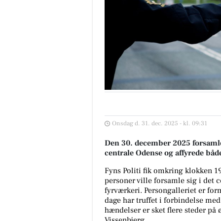
Onsdag d. 31. dec. 2025 - kl. 09:31
Den 30. december 2025 forsaml
centrale Odense og affyrede både
Fyns Politi fik omkring klokken 1
personer ville forsamle sig i det
fyrværkeri. Persongalleriet er fo
dage har truffet i forbindelse med
hændelser er sket flere steder på
Vissenbjerg.