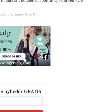
 til ansvar”, udtaler vicepolitiinspektør ved Fyns
kilder, herunder Fyns Politi.
le nyheder GRATIS