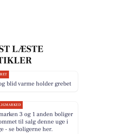
ST LÆSTE
TIKLER
JRET
og blid varme holder grebet
LIGMARKED
marken 3 og 1 anden boliger
ommet til salg denne uge i
e - se boligerne her.