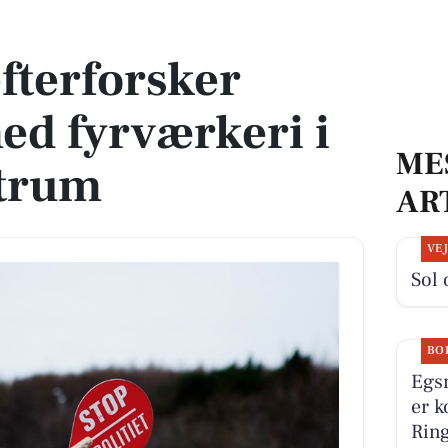
 fyrværkeri i Odense centrum
efterforsker
d fyrværkeri i
ME
trum
AR
VE
Sol 
BO
Egs
er k
Ring