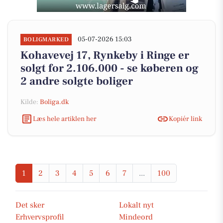
05-07-2026 15:03
BOLIGMARKED
Kohavevej 17, Rynkeby i Ringe er
solgt for 2.106.000 - se køberen og
2 andre solgte boliger
Kilde:
Boliga.dk
Læs hele artiklen her
Kopiér link
1
2
3
4
5
6
7
...
100
Det sker
Lokalt nyt
Erhvervsprofil
Mindeord