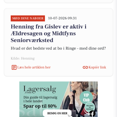
10-07-2026 09:31
MØD DINE NABOER
Henning fra Gislev er aktiv i
Ældresagen og Midtfyns
Seniorværksted
Hvad er det bedste ved at bo i Ringe - med dine ord?
Kilde: Henning
Læs hele artiklen her
Kopiér link