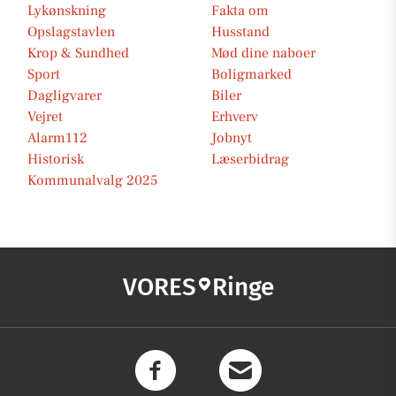
Lykønskning
Fakta om
Opslagstavlen
Husstand
Krop & Sundhed
Mød dine naboer
Sport
Boligmarked
Dagligvarer
Biler
Vejret
Erhverv
Alarm112
Jobnyt
Historisk
Læserbidrag
Kommunalvalg 2025
VORES
Ringe