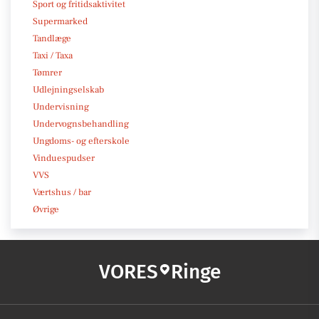
Sport og fritidsaktivitet
Supermarked
Tandlæge
Taxi / Taxa
Tømrer
Udlejningselskab
Undervisning
Undervognsbehandling
Ungdoms- og efterskole
Vinduespudser
VVS
Værtshus / bar
Øvrige
VORES
Ringe