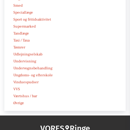
Smed
Speciallæge
Sport og fritidsaktivitet
Supermarked
Tandlæge
Taxi / Taxa
Tømrer
Udlejningselskab
Undervisning
Undervognsbehandling
Ungdoms- og efterskole
Vinduespudser
VVS
Værtshus / bar
Øvrige
VORES
Ringe