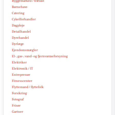
Byggemarked / trælast
Børnehave
Catering
Cykelforhandler
Dagpleje
Detailhandel
Dyrehandel
Dyrlæge
Ejendomsmægler
El-, gas-, vand- og fjernvarmeforsyning
Elektriker
Elektronik / IT
Entreprenør
Fitnesscenter
Flyttemand / flyttefolk
Forsikring
Fotograf
Frisør
Gartner